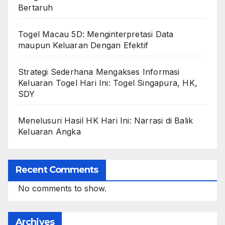
Bertaruh
Togel Macau 5D: Menginterpretasi Data
maupun Keluaran Dengan Efektif
Strategi Sederhana Mengakses Informasi
Keluaran Togel Hari Ini: Togel Singapura, HK,
SDY
Menelusuri Hasil HK Hari Ini: Narrasi di Balik
Keluaran Angka
Recent Comments
No comments to show.
Archives