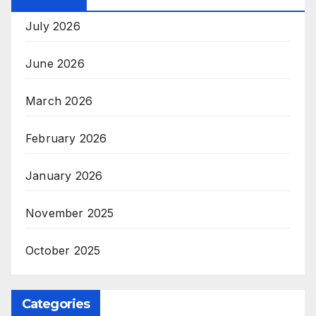
July 2026
June 2026
March 2026
February 2026
January 2026
November 2025
October 2025
Categories