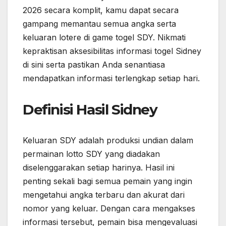
2026 secara komplit, kamu dapat secara
gampang memantau semua angka serta
keluaran lotere di game togel SDY. Nikmati
kepraktisan aksesibilitas informasi togel Sidney
di sini serta pastikan Anda senantiasa
mendapatkan informasi terlengkap setiap hari.
Definisi Hasil Sidney
Keluaran SDY adalah produksi undian dalam
permainan lotto SDY yang diadakan
diselenggarakan setiap harinya. Hasil ini
penting sekali bagi semua pemain yang ingin
mengetahui angka terbaru dan akurat dari
nomor yang keluar. Dengan cara mengakses
informasi tersebut, pemain bisa mengevaluasi