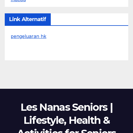
Link Alternatif
pengeluaran hk
Les Nanas Seniors |
Lifestyle, Health &