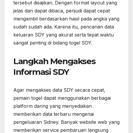
tersebut disajikan. Dengan format layout yang
jelas dan dapat dibaca, penjudi dapat cepat
mengambil berdasarkan hasil pada angka yang
sudah sudah ada. Karena itu, pencarian data
keluaran SDY yang akurat serta tepat waktu
sangat penting di bidang togel SDY.
Langkah Mengakses
Informasi SDY
Agar mengakses data SDY secara cepat,
pemain togel dapat menggunakan berbagai
platform daring yang menyediakan
memberikan data terbaru mengenai
pengeluaran Sidney. Banyak website web yang
memberikan service pembaruan langsung