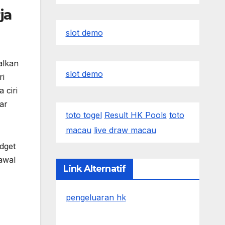
ja
slot demo
alkan
slot demo
ri
 ciri
ar
toto togel
Result HK Pools
toto
macau
live draw macau
udget
awal
Link Alternatif
pengeluaran hk