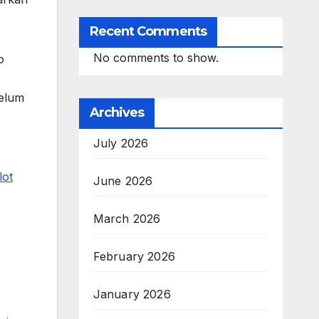
Recent Comments
No comments to show.
o
belum
Archives
July 2026
lot
June 2026
March 2026
February 2026
January 2026