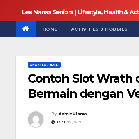
Skip
Les Nanas Seniors | Lifestyle, Health & Acti
to
content
HOME
ACTIVITIES & HOBBIES
UNCATEGORIZED
Contoh Slot Wrath 
Bermain dengan Ve
By
AdminUtama
OCT 23, 2025