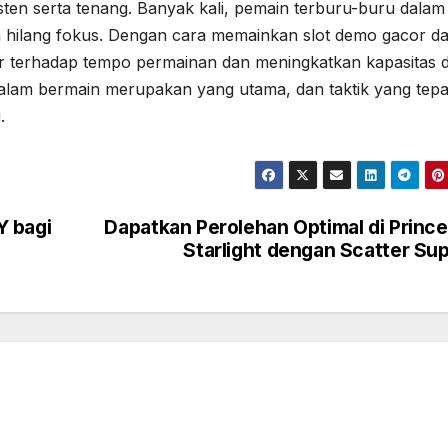
isten serta tenang. Banyak kali, pemain terburu-buru dalam
 hilang fokus. Dengan cara memainkan slot demo gacor d
liar terhadap tempo permainan dan meningkatkan kapasitas 
alam bermain merupakan yang utama, dan taktik yang tepa
.
Y bagi
Dapatkan Perolehan Optimal di Princ
Starlight dengan Scatter Su