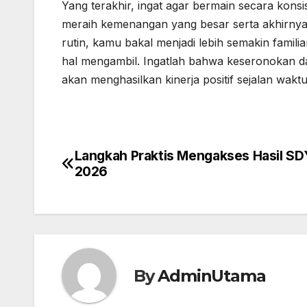
Yang terakhir, ingat agar bermain secara kons
meraih kemenangan yang besar serta akhirnya
rutin, kamu bakal menjadi lebih semakin fami
hal mengambil. Ingatlah bahwa keseronokan d
akan menghasilkan kinerja positif sejalan waktu
Langkah Praktis Mengakses Hasil SD
Post
2026
navigation
By
AdminUtama