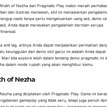
ath of Nezha dari Pragmatic Play makin meraih perhatian
ian dan ilustrasi menawan, slot ini menawarkan pengalam
enguji nasib tanpa perlu mengeluarkan uang asli, demo slot
h asli, Anda dapat merasakan pengalaman bermain serupa
finansial.
uga anti lag, artinya Anda dapat menjalankan permainan den
satu keunggulan dari demo slot gacor ini adalah Anda dapat
 Mari kita explore lebih dalam tentang demo pragmatic ini 
zha dalam mode rupiah yang akan menghibur kamu.
h of Nezha
Nezha yang diciptakan oleh Pragmatic Play. Game ini beras
pengalaman gameplay yang tidak seru, tetapi juga penuh de
ng kuat serta visual yang memukau, permainan ini menaw