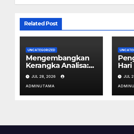
Related Post
UNCATEGORIZED
UNCATE
Mengembangkan
Pen
Kerangka Analisa:
Hari 
Keluaran Lotere
Cara
JUL 28, 2026
JUL 2
Macau dua ribu dua
puluh enam
ADMINUTAMA
ADMIN