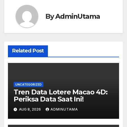
By
AdminUtama
Related Post
UNCATEGORIZED
Tren Data Lotere Macao 4D:
Periksa Data Saat Ini!
AUG 8, 2026
ADMINUTAMA