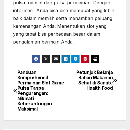
pulsa Indosat dan pulsa permainan. Dengan
informasi, Anda bisa bisa membuat yang lebih
baik dalam memilih serta menambah peluang
kemenangan Anda. Menentukan slot yang
yang tepat bisa perbedaan besar dalam
pengalaman bermain Anda.
Panduan
Petunjuk Belanja
Post
Komprehensif
Bahan Makanan
Permainan Slot Game
Sehat di Sanate
navigation
Pulsa Tanpa
Health Food
Pengurangan:
Nikmati
Keberuntungan
Maksimal