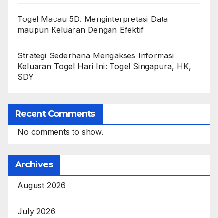
Togel Macau 5D: Menginterpretasi Data
maupun Keluaran Dengan Efektif
Strategi Sederhana Mengakses Informasi
Keluaran Togel Hari Ini: Togel Singapura, HK,
SDY
Recent Comments
No comments to show.
Archives
August 2026
July 2026