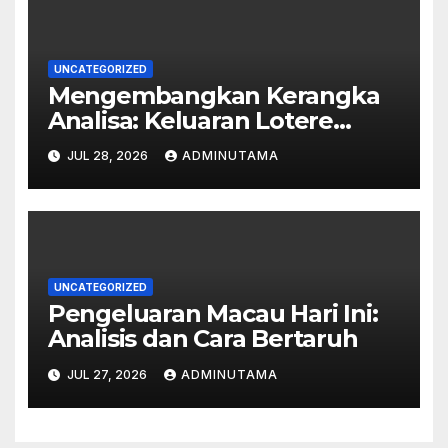
UNCATEGORIZED
Mengembangkan Kerangka
Analisa: Keluaran Lotere
Macau dua ribu dua puluh
JUL 28, 2026
ADMINUTAMA
enam
UNCATEGORIZED
Pengeluaran Macau Hari Ini:
Analisis dan Cara Bertaruh
JUL 27, 2026
ADMINUTAMA