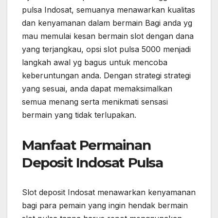
pulsa Indosat, semuanya menawarkan kualitas
dan kenyamanan dalam bermain Bagi anda yg
mau memulai kesan bermain slot dengan dana
yang terjangkau, opsi slot pulsa 5000 menjadi
langkah awal yg bagus untuk mencoba
keberuntungan anda. Dengan strategi strategi
yang sesuai, anda dapat memaksimalkan
semua menang serta menikmati sensasi
bermain yang tidak terlupakan.
Manfaat Permainan
Deposit Indosat Pulsa
Slot deposit Indosat menawarkan kenyamanan
bagi para pemain yang ingin hendak bermain