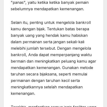
"panas", yaitu ketika ketika banyak pemain
sebelumnya mendapatkan kemenangan.
Selain itu, penting untuk mengelola bankroll
kamu dengan bijak. Tentukan batas berapa
banyak uang yang hendak kamu habiskan
dalam permainan serta jangan sekali-kali
melebihi jumlah tersebut. Dengan mengelola
bankroll, Anda dapat memperpanjang waktu
bermain dan meningkatkan peluang kamu agar
mendapatkan kemenangan. Gunakan metode
taruhan secara bijaksana, seperti memulai
permainan dengan taruhan kecil serta
meningkatkannya setelah mendapatkan
kemenangan.