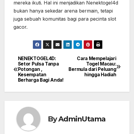
mereka ikuti. Hal ini menjadikan Nenektogel4d
bukan hanya sekedar arena bermain, tetapi
juga sebuah komunitas bagi para pecinta slot
gacor.
NENEKTOGEL4D:
Cara Mempelajari
Post
Setor Pulsa Tanpa
Togel Macau:
Potongan ,
Bermula dari Peluang
navigation
Kesempatan
hingga Hadiah
Berharga Bagi Anda!
By
AdminUtama