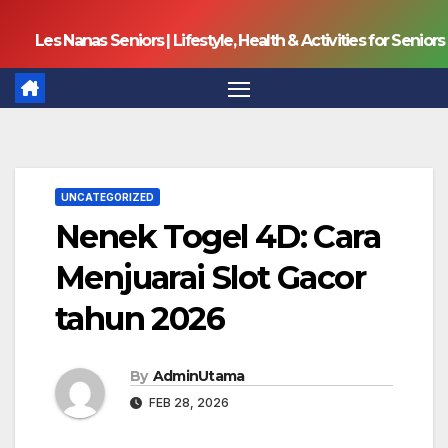
Skip
Les Nanas Seniors | Lifestyle, Health & Activities for Seniors
to
content
UNCATEGORIZED
Nenek Togel 4D: Cara
Menjuarai Slot Gacor
tahun 2026
By
AdminUtama
FEB 28, 2026