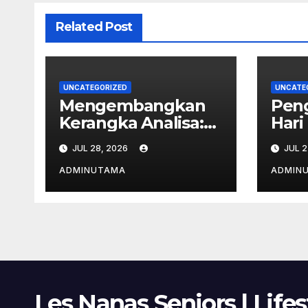
Related Post
UNCATEGORIZED
UNCATE
Mengembangkan
Pen
Kerangka Analisa:
Hari 
Keluaran Lotere
Cara
JUL 28, 2026
JUL 2
Macau dua ribu dua
puluh enam
ADMINUTAMA
ADMIN
Les Nanas Seniors | Lifes