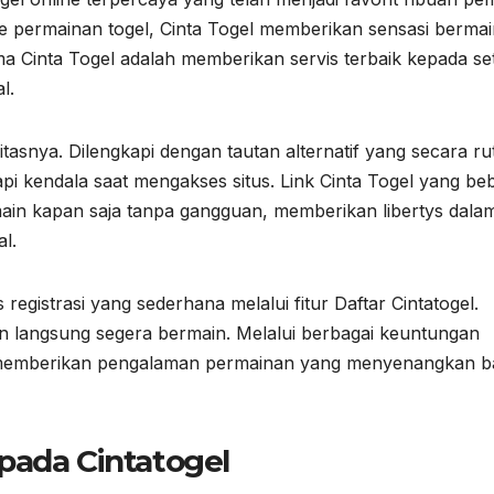
e permainan togel, Cinta Togel memberikan sensasi bermai
 Cinta Togel adalah memberikan servis terbaik kepada se
l.
itasnya. Dilengkapi dengan tautan alternatif yang secara ru
i kendala saat mengakses situs. Link Cinta Togel yang be
in kapan saja tanpa gangguan, memberikan libertys dala
l.
 registrasi yang sederhana melalui fitur Daftar Cintatogel.
n langsung segera bermain. Melalui berbagai keuntungan
el memberikan pengalaman permainan yang menyenangkan b
pada Cintatogel