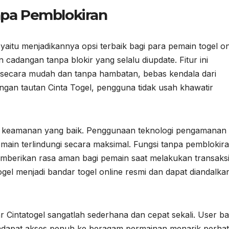
anpa Pemblokiran
aitu menjadikannya opsi terbaik bagi para pemain togel on
n cadangan tanpa blokir yang selalu diupdate. Fitur ini
 secara mudah dan tanpa hambatan, bebas kendala dari
engan tautan Cinta Togel, pengguna tidak usah khawatir
tem keamanan yang baik. Penggunaan teknologi pengamanan
ain terlindungi secara maksimal. Fungsi tanpa pemblokiran
mberikan rasa aman bagi pemain saat melakukan transaksi
ogel menjadi bandar togel online resmi dan dapat diandalka
r Cintatogel sangatlah sederhana dan cepat sekali. User b
ndapat akses penuh ke beragam permainan menarik perhat