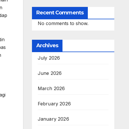
n
Recent Comments
tiap
No comments to show.
tin
Archives
bas
m
July 2026
June 2026
March 2026
agi
February 2026
January 2026