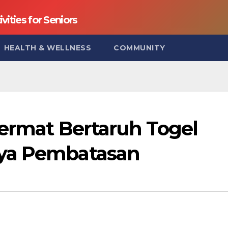
vities for Seniors
HEALTH & WELLNESS
COMMUNITY
Cermat Bertaruh Togel
nya Pembatasan